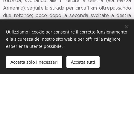
rotonda, svoltando alla 1^ uscita a destra (via Piazza
Armerina); seguite la strada per circa 1 km, oltrepassando
due rotonde; poco dopo la seconda svoltate a destra
per via Ozanam, percorretela per circa 700 metri
imboccando la piccola via Monti Nebrodi, a senso unico;
Utilizziamo i cookie per consentire il corretto funzionamento
dopo circa 200 metri svoltate alla seconda traversa a
e la sicurezza del nostro sito web e per offrirti la migliore
destra, in fondo alla strada troverete il Bed & Breakfast
esperienza utente possibile.
Kosmos.
Accetta solo i necessari
Accetta tutti