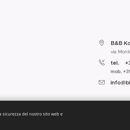
B&B K
via Mont
tel. +
mob.
+3
info@b
a sicurezza del nostro sito web e